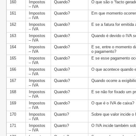
160
Impostos
Quando?
O que são o “facto gerador
– IVA
161
Impostos
Quando?
Em que momento ocorre
– IVA
162
Impostos
Quando?
E se a fatura for emitida
– IVA
163
Impostos
Quando?
Quando é devido o IVA se
– IVA
164
Impostos
Quando?
E se, entre o momento da
– IVA
o pagamento?
165
Impostos
Quando?
E se esse pagamento oco
– IVA
166
Impostos
Quando?
O que acontece quando em
– IVA
167
Impostos
Quando?
Quando ocorre a exigibil
– IVA
168
Impostos
Quando?
E se não for fixado um p
– IVA
169
Impostos
Quando?
O que é o IVA de caixa?
– IVA
170
Impostos
Quanto?
Sobre que valor incide o
– IVA
171
Impostos
Quanto?
O IVA incide também sob
– IVA