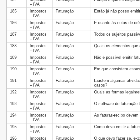
– IVA
185
Impostos
Faturação
Então já não posso emiti
– IVA
186
Impostos
Faturação
E quanto às notas de cr
– IVA
187
Impostos
Faturação
Todos os sujeitos passivo
– IVA
188
Impostos
Faturação
Quais os elementos que 
– IVA
189
Impostos
Faturação
Não é possível emitir fat
– IVA
190
Impostos
Faturação
Em que consistem essas 
– IVA
191
Impostos
Faturação
Existem algumas ativida
– IVA
casos?
192
Impostos
Faturação
Quais as formas legalmen
– IVA
193
Impostos
Faturação
O software de faturação t
– IVA
194
Impostos
Faturação
As faturas-recibo devem 
– IVA
195
Impostos
Faturação
Como devo emitir a fatura
– IVA
196
Impostos
Faturação
O que devo fazer se, exc