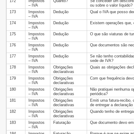
172
Impostos
Quanto?
Se conceder um desconto 
– IVA
ou sobre o valor líquido?
173
Impostos
Dedução
Qual o IVA que posso de
– IVA
174
Impostos
Dedução
Existem operações que, 
– IVA
175
Impostos
Dedução
O que são viaturas de tu
– IVA
176
Impostos
Dedução
Que documentos são nece
– IVA
177
Impostos
Dedução
Se não tenho contabilida
– IVA
sede de IVA?
178
Impostos
Obrigações
Quais as obrigações decl
– IVA
declarativas
179
Impostos
Obrigações
Com que frequência devo
– IVA
declarativas
180
Impostos
Obrigações
Não pratiquei nenhuma o
– IVA
declarativas
periódica?
181
Impostos
Obrigações
Emiti uma fatura-recibo,
– IVA
declarativas
de entregar a declaração
182
Impostos
Obrigações
Quando tenho de entregar
– IVA
declarativas
183
Impostos
Faturação
Que documento devo emiti
– IVA
184
Impostos
Faturação
Porque é que se exige ao