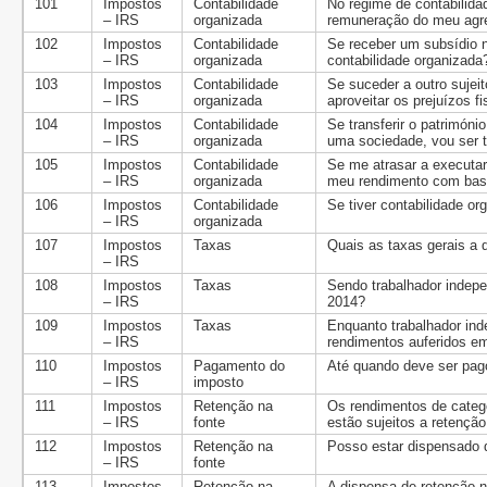
101
Impostos
Contabilidade
No regime de contabilid
– IRS
organizada
remuneração do meu agre
102
Impostos
Contabilidade
Se receber um subsídio n
– IRS
organizada
contabilidade organizada
103
Impostos
Contabilidade
Se suceder a outro sujei
– IRS
organizada
aproveitar os prejuízos 
104
Impostos
Contabilidade
Se transferir o patrimóni
– IRS
organizada
uma sociedade, vou ser t
105
Impostos
Contabilidade
Se me atrasar a executar
– IRS
organizada
meu rendimento com bas
106
Impostos
Contabilidade
Se tiver contabilidade o
– IRS
organizada
107
Impostos
Taxas
Quais as taxas gerais a 
– IRS
108
Impostos
Taxas
Sendo trabalhador indepe
– IRS
2014?
109
Impostos
Taxas
Enquanto trabalhador ind
– IRS
rendimentos auferidos e
110
Impostos
Pagamento do
Até quando deve ser pag
– IRS
imposto
111
Impostos
Retenção na
Os rendimentos de categor
– IRS
fonte
estão sujeitos a retençã
112
Impostos
Retenção na
Posso estar dispensado 
– IRS
fonte
113
Impostos
Retenção na
A dispensa de retenção na