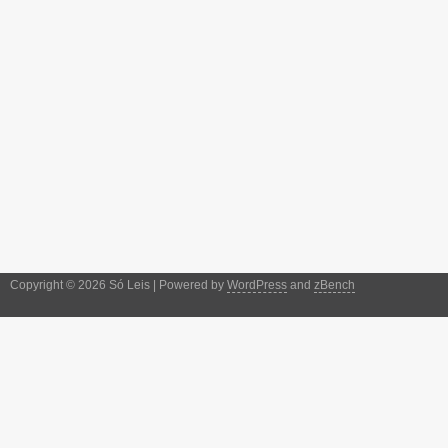
Copyright © 2026 Só Leis | Powered by
WordPress
and
zBench