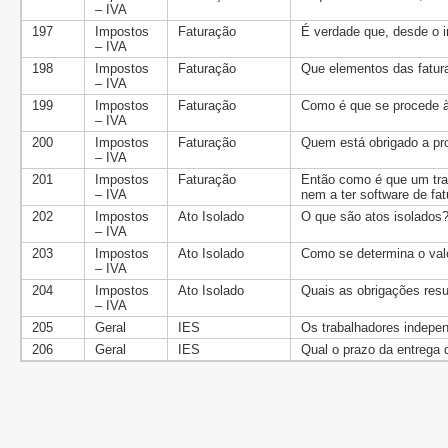
– IVA
197
Impostos
Faturação
É verdade que, desde o i
– IVA
198
Impostos
Faturação
Que elementos das fatu
– IVA
199
Impostos
Faturação
Como é que se procede 
– IVA
200
Impostos
Faturação
Quem está obrigado a pr
– IVA
201
Impostos
Faturação
Então como é que um trab
– IVA
nem a ter software de fa
202
Impostos
Ato Isolado
O que são atos isolados
– IVA
203
Impostos
Ato Isolado
Como se determina o valo
– IVA
204
Impostos
Ato Isolado
Quais as obrigações resu
– IVA
205
Geral
IES
Os trabalhadores indepen
206
Geral
IES
Qual o prazo da entrega