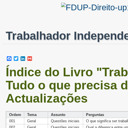
Trabalhador Independ
Facebook
Twitter
LinkedIn
Gmail
Índice do Livro "Tra
Tudo o que precisa d
Actualizações
Ordem
Tema
Assunto
Perguntas
001
Geral
Questões iniciais
O que significa ser trab
002
Geral
Questões iniciais
Qual a diferença entre u