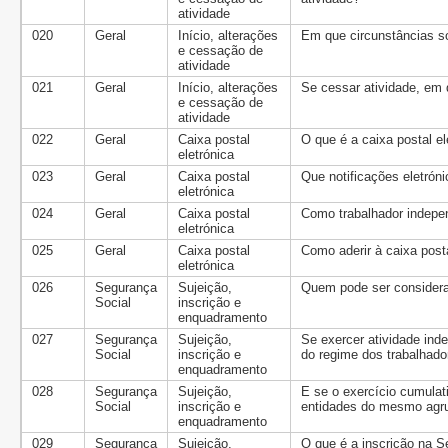
atividade
020
Geral
Início, alterações
Em que circunstâncias s
e cessação de
atividade
021
Geral
Início, alterações
Se cessar atividade, em
e cessação de
atividade
022
Geral
Caixa postal
O que é a caixa postal el
eletrónica
023
Geral
Caixa postal
Que notificações eletróni
eletrónica
024
Geral
Caixa postal
Como trabalhador indepen
eletrónica
025
Geral
Caixa postal
Como aderir à caixa posta
eletrónica
026
Segurança
Sujeição,
Quem pode ser considera
Social
inscrição e
enquadramento
027
Segurança
Sujeição,
Se exercer atividade ind
Social
inscrição e
do regime dos trabalhad
enquadramento
028
Segurança
Sujeição,
E se o exercício cumulat
Social
inscrição e
entidades do mesmo agr
enquadramento
029
Segurança
Sujeição,
O que é a inscrição na S