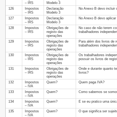
– IRS
Modelo 3
126
Impostos
Declaração
No Anexo B devo incluir 
– IRS
Modelo 3
127
Impostos
Declaração
No Anexo B devo aplicar 
– IRS
Modelo 3
128
Impostos
Obrigações de
No caso de não terem co
– IRS
registo das
trabalhadores independen
operações
129
Impostos
Obrigações de
Para além dos livros de 
– IRS
registo das
trabalhadores independen
operações
130
Impostos
Obrigações de
Os trabalhadores indepe
– IRS
registo das
possuir os livros de regis
operações
131
Impostos
Obrigações de
Onde e durante quanto t
– IRS
registo das
livros?
operações
132
Impostos
Quem?
Quem paga IVA?
– IVA
133
Impostos
Quem?
Como sabemos se somos 
– IVA
134
Impostos
Quem?
E se eu pratico uma únic
– IVA
135
Impostos
Quem?
O que significa ser sujei
– IVA