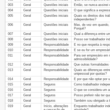
003
Geral
Questões iniciais
Então, se nunca assinei 
004
Geral
Questões iniciais
O que significa a express
005
Geral
Questões iniciais
Quais os direitos dos tr
independentes?
006
Geral
Questões iniciais
Mas, de vez em quando, 
Porquê?
007
Geral
Questões iniciais
Qual a diferença entre um
008
Geral
Questões iniciais
Posso ser trabalhador i
009
Geral
Responsabilidade
E no que respeita à resp
010
Geral
Responsabilidade
E se eu for um empresár
011
Geral
Responsabilidade
Para ser empresário em no
admissibilidade?
012
Geral
Responsabilidade
Que outras formalidades
013
Geral
Responsabilidade
Quais as diferenças entr
unipessoal por quotas?
014
Geral
Responsabilidade
E por que não optar por
015
Geral
Seguros
Como trabalhador indepen
016
Geral
Seguros
O que se considera um ac
017
Geral
Seguros
Posso preferir não ter qu
018
Geral
Seguros
Também sou obrigado a te
019
Geral
Início, alterações
Enquanto trabalhador ind
e cessação de
atividade?