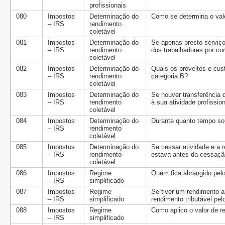
profissionais
080
Impostos
Determinação do
Como se determina o val
– IRS
rendimento
coletável
081
Impostos
Determinação do
Se apenas presto serviço
– IRS
rendimento
dos trabalhadores por co
coletável
082
Impostos
Determinação do
Quais os proveitos e cu
– IRS
rendimento
categoria B?
coletável
083
Impostos
Determinação do
Se houver transferência d
– IRS
rendimento
à sua atividade profission
coletável
084
Impostos
Determinação do
Durante quanto tempo s
– IRS
rendimento
coletável
085
Impostos
Determinação do
Se cessar atividade e a 
– IRS
rendimento
estava antes da cessaçã
coletável
086
Impostos
Regime
Quem fica abrangido pelo
– IRS
simplificado
087
Impostos
Regime
Se tiver um rendimento an
– IRS
simplificado
rendimento tributável pel
088
Impostos
Regime
Como aplico o valor de re
– IRS
simplificado