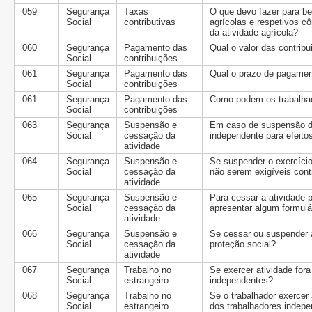
059
Segurança
Taxas
O que devo fazer para ben
Social
contributivas
agrícolas e respetivos c
da atividade agrícola?
060
Segurança
Pagamento das
Qual o valor das contrib
Social
contribuições
061
Segurança
Pagamento das
Qual o prazo de pagamen
Social
contribuições
061
Segurança
Pagamento das
Como podem os trabalhad
Social
contribuições
063
Segurança
Suspensão e
Em caso de suspensão do
Social
cessação da
independente para efeito
atividade
064
Segurança
Suspensão e
Se suspender o exercício
Social
cessação da
não serem exigíveis cont
atividade
065
Segurança
Suspensão e
Para cessar a atividade 
Social
cessação da
apresentar algum formulá
atividade
066
Segurança
Suspensão e
Se cessar ou suspender a
Social
cessação da
proteção social?
atividade
067
Segurança
Trabalho no
Se exercer atividade fora
Social
estrangeiro
independentes?
068
Segurança
Trabalho no
Se o trabalhador exercer
Social
estrangeiro
dos trabalhadores indepe