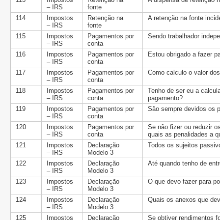
– IRS
fonte
114
Impostos
Retenção na
A retenção na fonte incid
– IRS
fonte
115
Impostos
Pagamentos por
Sendo trabalhador indep
– IRS
conta
116
Impostos
Pagamentos por
Estou obrigado a fazer p
– IRS
conta
117
Impostos
Pagamentos por
Como calculo o valor dos
– IRS
conta
118
Impostos
Pagamentos por
Tenho de ser eu a calcul
– IRS
conta
pagamento?
119
Impostos
Pagamentos por
São sempre devidos os 
– IRS
conta
120
Impostos
Pagamentos por
Se não fizer ou reduzir 
– IRS
conta
quais as penalidades a q
121
Impostos
Declaração
Todos os sujeitos passiv
– IRS
Modelo 3
122
Impostos
Declaração
Até quando tenho de entr
– IRS
Modelo 3
123
Impostos
Declaração
O que devo fazer para po
– IRS
Modelo 3
124
Impostos
Declaração
Quais os anexos que devo
– IRS
Modelo 3
125
Impostos
Declaração
Se obtiver rendimentos fo