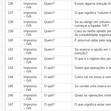
136
Impostos
Quem?
Existe alguma isenção f
– IVA
137
Impostos
Quem?
O que significa “volume 
– IVA
138
Impostos
Quem?
Se eu atingir um volume
– IVA
começar a liquidar IVA?
139
Impostos
Quem?
Caso eu tenha optado pe
– IVA
de contabilidade organiza
140
Impostos
Quem?
É possível optar pelo re
– IVA
141
Impostos
Quem?
Se exercer a opção em ca
– IVA
isenção?
142
Impostos
Quem?
O que é o regime dos peq
– IVA
143
Impostos
O quê?
Sobre que operações é d
– IVA
144
Impostos
O quê?
Como sei se estou a ven
– IVA
145
Impostos
O quê?
Se vender uma marca est
– IVA
146
Impostos
O quê?
Quais as operações isen
– IVA
147
Impostos
O quê?
O que significa estar ise
– IVA