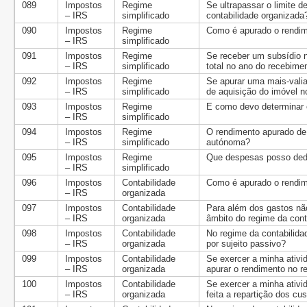
089
Impostos
Regime
Se ultrapassar o limite 
– IRS
simplificado
contabilidade organizada
090
Impostos
Regime
Como é apurado o rendime
– IRS
simplificado
091
Impostos
Regime
Se receber um subsídio nã
– IRS
simplificado
total no ano do recebime
092
Impostos
Regime
Se apurar uma mais-valia
– IRS
simplificado
de aquisição do imóvel n
093
Impostos
Regime
E como devo determinar o
– IRS
simplificado
094
Impostos
Regime
O rendimento apurado de 
– IRS
simplificado
autónoma?
095
Impostos
Regime
Que despesas posso dedu
– IRS
simplificado
096
Impostos
Contabilidade
Como é apurado o rendime
– IRS
organizada
097
Impostos
Contabilidade
Para além dos gastos não
– IRS
organizada
âmbito do regime da cont
098
Impostos
Contabilidade
No regime da contabilida
– IRS
organizada
por sujeito passivo?
099
Impostos
Contabilidade
Se exercer a minha ativi
– IRS
organizada
apurar o rendimento no r
100
Impostos
Contabilidade
Se exercer a minha ativ
– IRS
organizada
feita a repartição dos cu