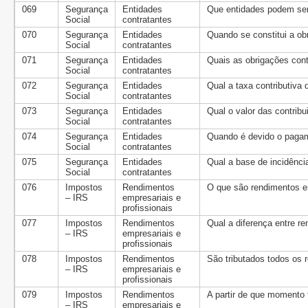
069
Segurança
Entidades
Que entidades podem ser
Social
contratantes
070
Segurança
Entidades
Quando se constitui a ob
Social
contratantes
071
Segurança
Entidades
Quais as obrigações cont
Social
contratantes
072
Segurança
Entidades
Qual a taxa contributiva
Social
contratantes
073
Segurança
Entidades
Qual o valor das contrib
Social
contratantes
074
Segurança
Entidades
Quando é devido o pagam
Social
contratantes
075
Segurança
Entidades
Qual a base de incidênci
Social
contratantes
076
Impostos
Rendimentos
O que são rendimentos em
– IRS
empresariais e
profissionais
077
Impostos
Rendimentos
Qual a diferença entre r
– IRS
empresariais e
profissionais
078
Impostos
Rendimentos
São tributados todos os 
– IRS
empresariais e
profissionais
079
Impostos
Rendimentos
A partir de que momento 
– IRS
empresariais e