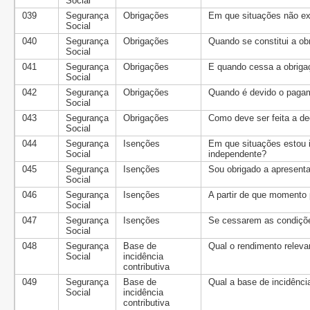
Social
039
Segurança
Obrigações
Em que situações não exi
Social
040
Segurança
Obrigações
Quando se constitui a ob
Social
041
Segurança
Obrigações
E quando cessa a obrigaç
Social
042
Segurança
Obrigações
Quando é devido o pagam
Social
043
Segurança
Obrigações
Como deve ser feita a de
Social
044
Segurança
Isenções
Em que situações estou i
Social
independente?
045
Segurança
Isenções
Sou obrigado a apresentar
Social
046
Segurança
Isenções
A partir de que momento 
Social
047
Segurança
Isenções
Se cessarem as condiçõe
Social
048
Segurança
Base de
Qual o rendimento releva
Social
incidência
contributiva
049
Segurança
Base de
Qual a base de incidênci
Social
incidência
contributiva