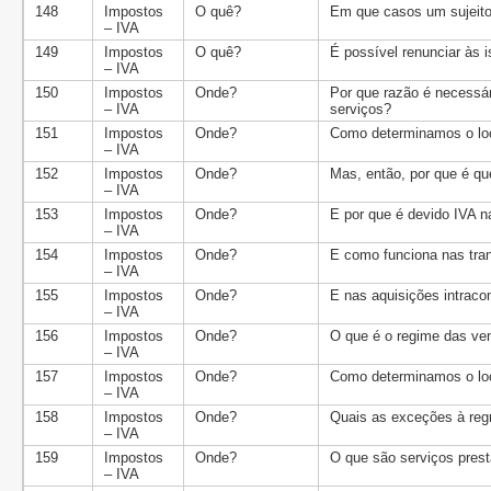
148
Impostos
O quê?
Em que casos um sujeito
– IVA
149
Impostos
O quê?
É possível renunciar às i
– IVA
150
Impostos
Onde?
Por que razão é necessár
– IVA
serviços?
151
Impostos
Onde?
Como determinamos o loc
– IVA
152
Impostos
Onde?
Mas, então, por que é q
– IVA
153
Impostos
Onde?
E por que é devido IVA 
– IVA
154
Impostos
Onde?
E como funciona nas tr
– IVA
155
Impostos
Onde?
E nas aquisições intraco
– IVA
156
Impostos
Onde?
O que é o regime das ven
– IVA
157
Impostos
Onde?
Como determinamos o loc
– IVA
158
Impostos
Onde?
Quais as exceções à regr
– IVA
159
Impostos
Onde?
O que são serviços prest
– IVA