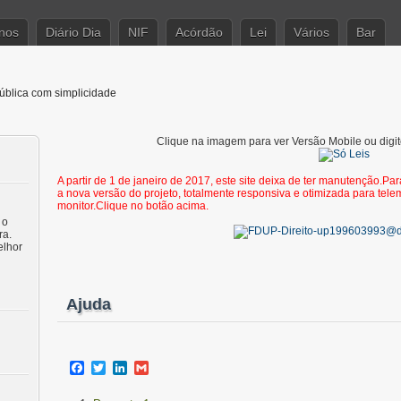
Anos
Diário Dia
NIF
Acórdão
Lei
Vários
Bar
ública com simplicidade
Clique na imagem para ver Versão Mobile ou digit
A partir de 1 de janeiro de 2017, este site deixa de ter manutenção.Para 
a nova versão do projeto, totalmente responsiva e otimizada para telem
monitor.Clique no botão acima.
 o
ra.
elhor
Ajuda
Facebook
Twitter
LinkedIn
Gmail