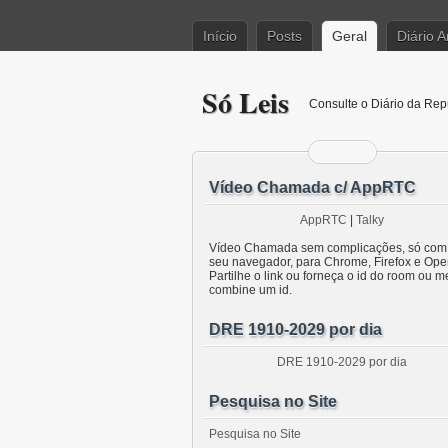
Início
Posts
Geral
Diário 
Só Leis
Consulte o Diário da Rep
Vídeo Chamada c/ AppRTC
AppRTC
|
Talky
Vídeo Chamada sem complicações, só com
seu navegador, para Chrome, Firefox e Ope
Partilhe o link ou forneça o id do room ou m
combine um id.
DRE 1910-2029 por dia
DRE 1910-2029 por dia
Pesquisa no Site
Pesquisa no Site